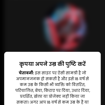
कृपया अपने उम्र की पुष्टि करें
चेतावनी:
इस साइट पर ऐसी सामग्री है जो
अपमानजनक हो सकती है और इसे 18 वर्ष से
कम उम्र के किसी भी व्यक्ति को वितरित,
परिचालित, बेचा, किराए पर दिया, उधार दिया,
प्रदर्शित, खेला या प्रोजेक्ट नहीं किया जा
सकता। अगर आप 18 वर्ष से कम उम्र के हैं या