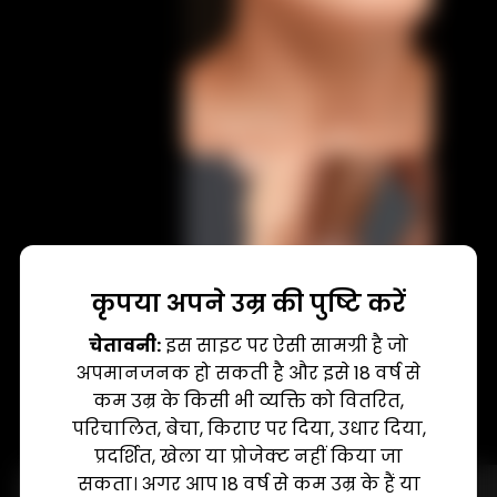
कृपया अपने उम्र की पुष्टि करें
चेतावनी:
इस साइट पर ऐसी सामग्री है जो
अपमानजनक हो सकती है और इसे 18 वर्ष से
कम उम्र के किसी भी व्यक्ति को वितरित,
परिचालित, बेचा, किराए पर दिया, उधार दिया,
प्रदर्शित, खेला या प्रोजेक्ट नहीं किया जा
सकता। अगर आप 18 वर्ष से कम उम्र के हैं या