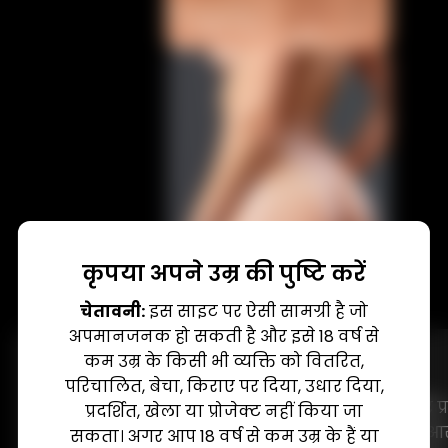
कृपया अपने उम्र की पुष्टि करें
चेतावनी:
इस साइट पर ऐसी सामग्री है जो
अपमानजनक हो सकती है और इसे 18 वर्ष से
कम उम्र के किसी भी व्यक्ति को वितरित,
प्रतिस्थापित यौन डॉल स्केलेटन
परिचालित, बेचा, किराए पर दिया, उधार दिया,
हमारे बम्बे में एक उन्नत हड्डी-धारा है जो लचीलापन और प
प्रदर्शित, खेला या प्रोजेक्ट नहीं किया जा
गतियों को प्रदान करती है। गतियों की सुलभता आपको आ
सकता। अगर आप 18 वर्ष से कम उम्र के हैं या