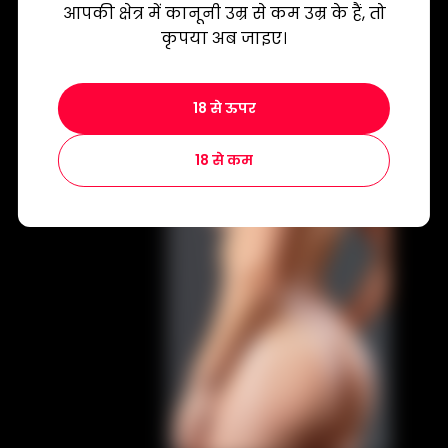
आपकी क्षेत्र में कानूनी उम्र से कम उम्र के हैं, तो
कृपया अब जाइए।
18 से ऊपर
18 से कम