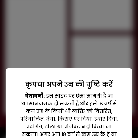
कृपया अपने उम्र की पुष्टि करें
चेतावनी:
इस साइट पर ऐसी सामग्री है जो
अपमानजनक हो सकती है और इसे 18 वर्ष से
कम उम्र के किसी भी व्यक्ति को वितरित,
परिचालित, बेचा, किराए पर दिया, उधार दिया,
प्रदर्शित, खेला या प्रोजेक्ट नहीं किया जा
सकता। अगर आप 18 वर्ष से कम उम्र के हैं या