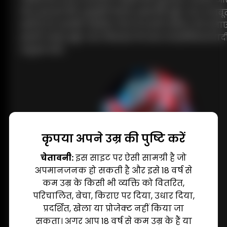
पोज़ बदलने की अनुमति देती है। बम्बे की हड्डी-धारा मजबूत
बनी है जो आपकी पसंदीदा पोज़ में अपनी आकार को बनाए
हमारी उन्नत हड्डी-धारा डिज़ाइन के साथ वास्तविकतावाद
अनुभव करें।
कृपया अपने उम्र की पुष्टि करें
चेतावनी:
इस साइट पर ऐसी सामग्री है जो
अपमानजनक हो सकती है और इसे 18 वर्ष से
कम उम्र के किसी भी व्यक्ति को वितरित,
परिचालित, बेचा, किराए पर दिया, उधार दिया,
प्रदर्शित, खेला या प्रोजेक्ट नहीं किया जा
सकता। अगर आप 18 वर्ष से कम उम्र के हैं या