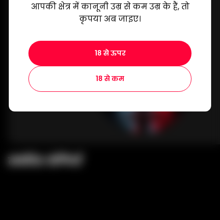
आपकी क्षेत्र में कानूनी उम्र से कम उम्र के हैं, तो
कृपया अब जाइए।
18 से ऊपर
18 से कम
संबंधित श्रेणियाँ