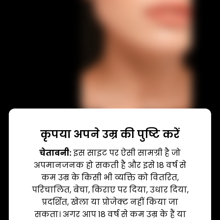
कृपया अपने उम्र की पुष्टि करें
चेतावनी:
इस साइट पर ऐसी सामग्री है जो
अपमानजनक हो सकती है और इसे 18 वर्ष से
कम उम्र के किसी भी व्यक्ति को वितरित,
परिचालित, बेचा, किराए पर दिया, उधार दिया,
प्रदर्शित, खेला या प्रोजेक्ट नहीं किया जा
सकता। अगर आप 18 वर्ष से कम उम्र के हैं या