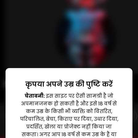
कृपया अपने उम्र की पुष्टि करें
संबंधित श्रेणियाँ
चेतावनी:
इस साइट पर ऐसी सामग्री है जो
अपमानजनक हो सकती है और इसे 18 वर्ष से
कम उम्र के किसी भी व्यक्ति को वितरित,
उत्पाद गैलरी
Irontech Nabi Hybrid समीक्षाएँ
बहालकरी
परिचालित, बेचा, किराए पर दिया, उधार दिया,
प्रदर्शित, खेला या प्रोजेक्ट नहीं किया जा
सकता। अगर आप 18 वर्ष से कम उम्र के हैं या