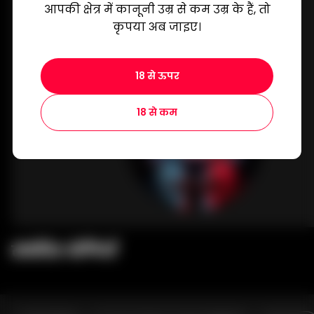
आपकी क्षेत्र में कानूनी उम्र से कम उम्र के हैं, तो
कृपया अब जाइए।
18 से ऊपर
18 से कम
संबंधित श्रेणियाँ