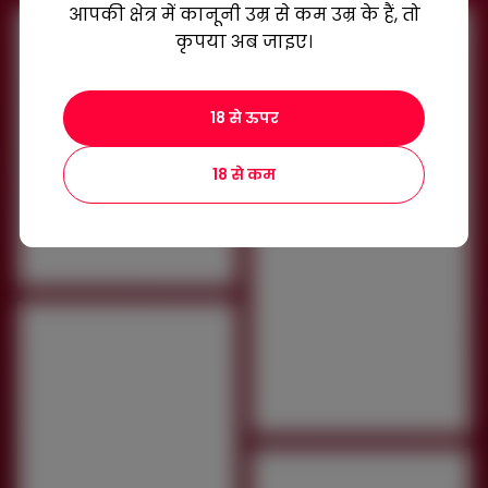
आपकी क्षेत्र में कानूनी उम्र से कम उम्र के हैं, तो
कृपया अब जाइए।
18 से ऊपर
18 से कम