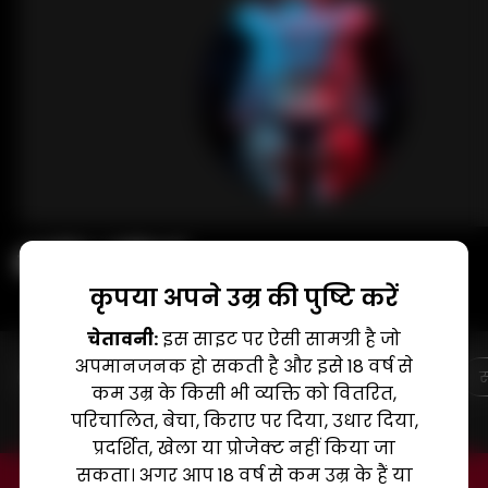
संबंधित श्रेणियाँ
कृपया अपने उम्र की पुष्टि करें
चेतावनी:
इस साइट पर ऐसी सामग्री है जो
अपमानजनक हो सकती है और इसे 18 वर्ष से
उत्पाद गैलरी
Irontech Miya v3 समीक्षाएँ
बहालकरी
स
कम उम्र के किसी भी व्यक्ति को वितरित,
परिचालित, बेचा, किराए पर दिया, उधार दिया,
प्रदर्शित, खेला या प्रोजेक्ट नहीं किया जा
सकता। अगर आप 18 वर्ष से कम उम्र के हैं या