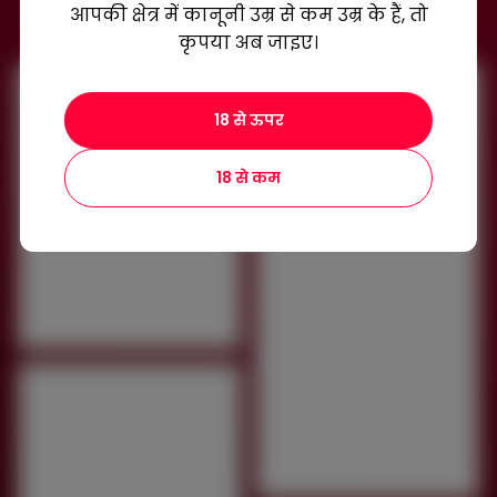
वास्तविकता लाएंगी।
आपकी क्षेत्र में कानूनी उम्र से कम उम्र के हैं, तो
कृपया अब जाइए।
18 से ऊपर
18 से कम