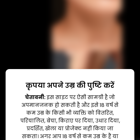
कृपया अपने उम्र की पुष्टि करें
चेतावनी:
इस साइट पर ऐसी सामग्री है जो
अपमानजनक हो सकती है और इसे 18 वर्ष से
कम उम्र के किसी भी व्यक्ति को वितरित,
परिचालित, बेचा, किराए पर दिया, उधार दिया,
प्रदर्शित, खेला या प्रोजेक्ट नहीं किया जा
सकता। अगर आप 18 वर्ष से कम उम्र के हैं या