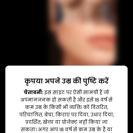
कृपया अपने उम्र की पुष्टि करें
चेतावनी:
इस साइट पर ऐसी सामग्री है जो
अपमानजनक हो सकती है और इसे 18 वर्ष से
कम उम्र के किसी भी व्यक्ति को वितरित,
परिचालित, बेचा, किराए पर दिया, उधार दिया,
प्रदर्शित, खेला या प्रोजेक्ट नहीं किया जा
सकता। अगर आप 18 वर्ष से कम उम्र के हैं या